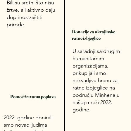
Bili su sretni što nisu
žrtve, ali aktivno daju
doprinos zaštiti
prirode.
Donacije za ukrajinske
ratne izbjeglice
U saradnji sa drugim
humanitarnim
organizacijama,
prikupljali smo
nekvarljivu hranu za
ratne izbjeglice na
području Minhena u
Pomoć žrtvama poplava
našoj mreži 2022.
godine.
2022. godine donirali
smo novac ljudima