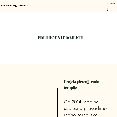
men
Initiative Siglinde e. V.
Initiative Siglinde e. V.
i
PRETHODNI PROJEKTI
Projekt pletenja radne
terapije
Od 2014. godine
uspješno provodimo
radno-terapijske