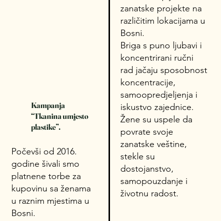
zanatske projekte na
različitim lokacijama u
Bosni.
Briga s puno ljubavi i
koncentrirani ručni
rad jačaju sposobnost
koncentracije,
samoopredjeljenja i
Kampanja
iskustvo zajednice.
“Tkanina umjesto
Žene su uspele da
plastike”.
povrate svoje
zanatske veštine,
Počevši od 2016.
stekle su
godine šivali smo
dostojanstvo,
platnene torbe za
samopouzdanje i
kupovinu sa ženama
životnu radost.
u raznim mjestima u
Bosni.