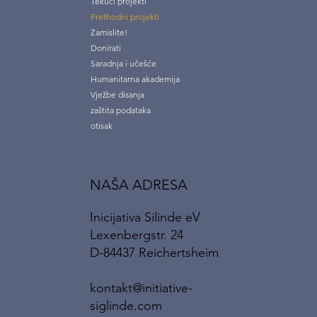
Tekući projekti
Prethodni projekti
Zamislite!
Donirati
Saradnja i učešće
Humanitarna akademija
Vježbe disanja
zaštita podataka
otisak
NAŠA ADRESA
Inicijativa Silinde eV
Lexenbergstr. 24
D-84437 Reichertsheim
kontakt@initiative-
siglinde.com