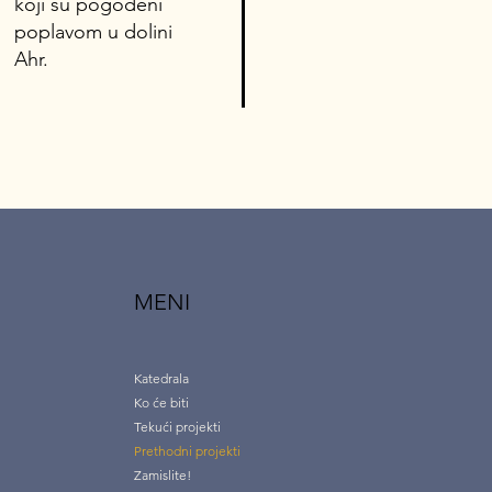
koji su pogođeni
poplavom u dolini
Ahr.
MENI
Katedrala
Ko će biti
Tekući projekti
Prethodni projekti
Zamislite!