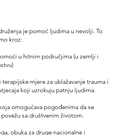
IZIJA
druženja je pomoć ljudima u nevolji. To
mo kroz:
omoći u hitnim područjima (u zemlji i
nstvu)
 terapijske mjere za ublažavanje trauma i
tjecaja koji uzrokuju patnju ljudima.
koja omogućava pogođenima da se
povežu sa društvenim životom.
ga, obuka za druge nacionalne i