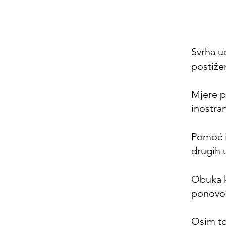
V
Svrha u
postiže
Mjere p
inostra
Pomoć i
drugih u
Obuka 
ponovo 
Osim to