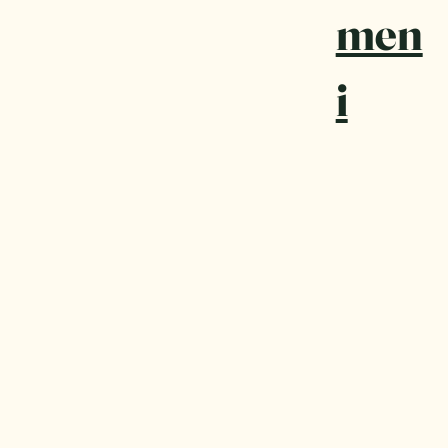
men
i