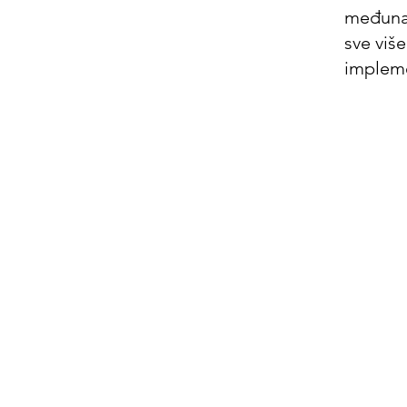
međunar
sve viš
impleme