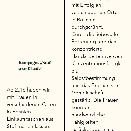
mit
Erfolg an
verschiedenen Orten
in Bosnien
durchgeführt.
Durch die liebevolle
Betreuung und das
konzentrierte
Handarbeiten werden
Kampagne „Stoff
Konzentrationsfähigk
statt Plastik“
eit,
Selbstbestimmung
und das Erleben von
Ab 2016 haben wir
Gemeinschaft
mit Frauen in
gestärkt.
Die Frauen
verschiedenen Orten
konnten
in Bosnien
handwerkliche
Einkaufstaschen aus
Fähigkeiten
Stoff nähen lassen.
zurückerobern, sie