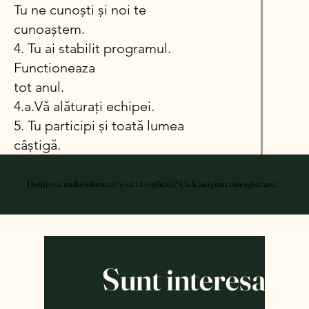
Tu ne cunoști și noi te
cunoaștem.
4. Tu ai stabilit programul.
Functioneaza
tot anul.
4.a.Vă alăturați echipei.
5. Tu participi și toată lumea
câștigă.
Doriți mai multe informații și să vă implicați? Click aici pentru inregistrare:
Doriți mai multe informații și să vă implicați? Click aici pentru inregistrare:
Sunt interesat 