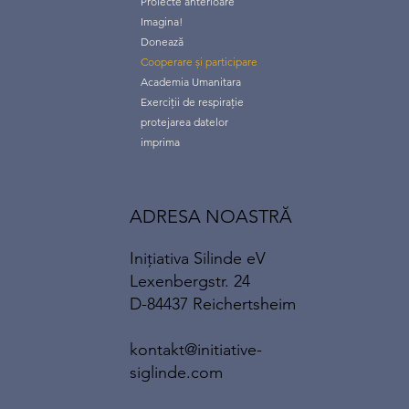
Proiecte anterioare
Imagina!
Donează
Cooperare și participare
Academia Umanitara
Exerciții de respirație
protejarea datelor
imprima
ADRESA NOASTRĂ
Inițiativa Silinde eV
Lexenbergstr. 24
D-84437 Reichertsheim
kontakt@initiative-
siglinde.com