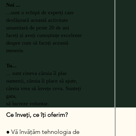
Noi ...
...sunt o echipă de experți care
desfășoară această activitate
umanitară de peste 20 de ani
faceți și aveți cunoștințe excelente
despre cum să faceți această
meserie.
Tu...
... sunt cineva căruia îi plac
oamenii, căruia îi place să ajute,
căreia vrea să învețe ceva. Sunteți
gata,
să lucreze voluntar.
Ce înveți, ce îți oferim?
● Vă învățăm tehnologia de