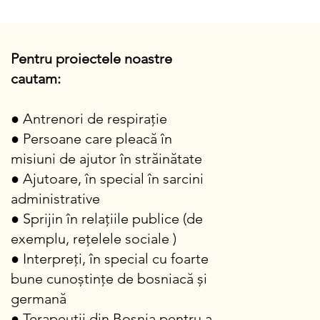
Pentru proiectele noastre
cautam:
● Antrenori de respirație
● Persoane care
pleacă în
misiuni de ajutor în străinătate
● Ajutoare, în special în sarcini
administrative
● Sprijin în
relațiile publice
(de
exemplu,
rețelele
sociale
)
● Interpreți, în special cu foarte
bune cunoștințe de bosniacă și
germană
● Terapeuții din Bosnia pentru a