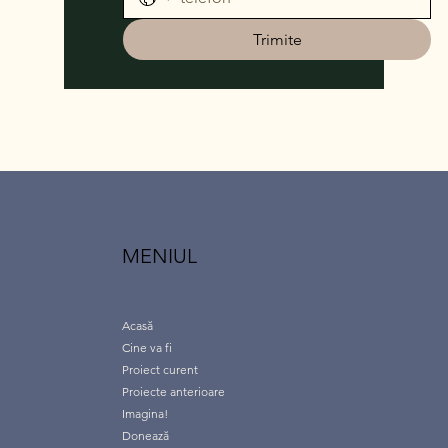
Trimite
MENIUL
Acasă
Cine va fi
Proiect curent
Proiecte anterioare
Imagina!
Donează