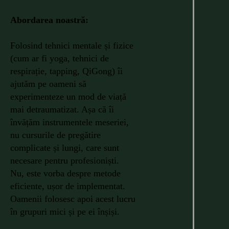
Abordarea noastră:
Folosind tehnici mentale și fizice
(cum ar fi yoga, tehnici de
respirație, tapping, QiGong) îi
ajutăm pe oameni să
experimenteze un mod de viață
mai detraumatizat. Așa că îi
învățăm instrumentele meseriei,
nu cursurile de pregătire
complicate și lungi, care sunt
necesare pentru profesioniști.
Nu, este vorba despre metode
eficiente, ușor de implementat.
Oamenii folosesc apoi acest lucru
în grupuri mici și pe ei înșiși.