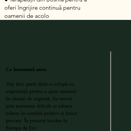
oferi îngrijire continuă pentru
oamenii de acolo
v.
Inițiativa Silinde e.
Ce înseamnă asta:
Veți face parte dintr-o echipă cu
experiență pentru a ajuta oamenii
în situații de urgență. Au trecut
prin momente dificile și adesea
trăiesc în condiții psihice și fizice
precare. În prezent lucrăm în
Europa de Est.